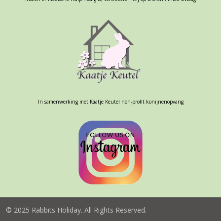
In samenwerking met Kaatje Keutel non-profit konijnenopvang
© 2025 Rabbits Holiday. All Rights Reserved.